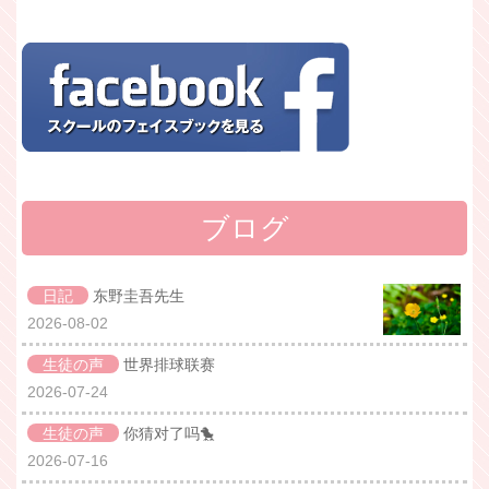
ブログ
日記
东野圭吾先生
2026-08-02
生徒の声
世界排球联赛
2026-07-24
生徒の声
你猜对了吗🐤
2026-07-16