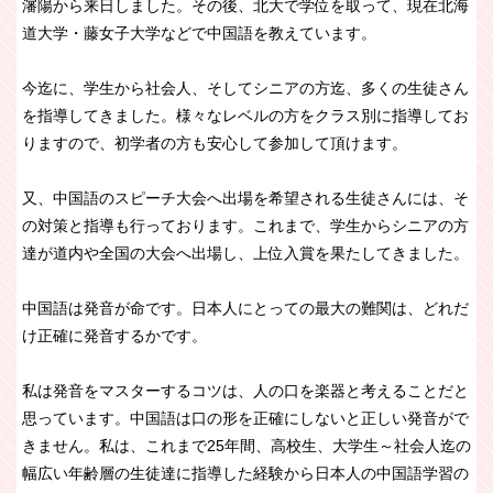
瀋陽から来日しました。その後、北大で学位を取って、現在北海
道大学・藤女子大学などで中国語を教えています。
今迄に、学生から社会人、そしてシニアの方迄、多くの生徒さん
を指導してきました。様々なレベルの方をクラス別に指導してお
りますので、初学者の方も安心して参加して頂けます。
又、中国語のスピーチ大会へ出場を希望される生徒さんには、そ
の対策と指導も行っております。これまで、学生からシニアの方
達が道内や全国の大会へ出場し、上位入賞を果たしてきました。
中国語は発音が命です。日本人にとっての最大の難関は、どれだ
け正確に発音するかです。
私は発音をマスターするコツは、人の口を楽器と考えることだと
思っています。中国語は口の形を正確にしないと正しい発音がで
きません。私は、これまで25年間、高校生、大学生～社会人迄の
幅広い年齢層の生徒達に指導した経験から日本人の中国語学習の